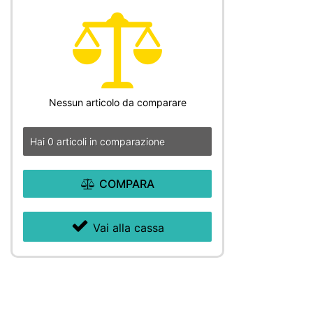
Nessun articolo da comparare
Hai
0
articoli in comparazione
COMPARA
Vai alla cassa