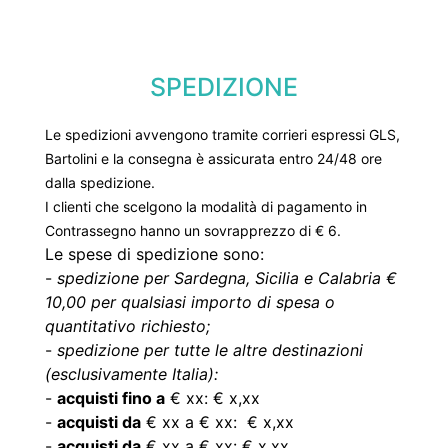
SPEDIZIONE
Le spedizioni avvengono tramite corrieri espressi GLS,
Bartolini e la consegna è assicurata entro 24/48 ore
dalla spedizione.
I clienti che scelgono la modalità di pagamento in
Contrassegno hanno un sovrapprezzo di € 6.
Le spese di spedizione sono:
-
spedizione per Sardegna, Sicilia e Calabria €
10,00 per qualsiasi importo di spesa o
quantitativo richiesto;
-
spedizione per tutte le altre destinazioni
(esclusivamente Italia):
-
acquisti fino a
€ xx: € x,xx
-
acquisti da
€ xx a € xx: € x,xx
-
acquisti da
€ xx a € xx: € x,xx