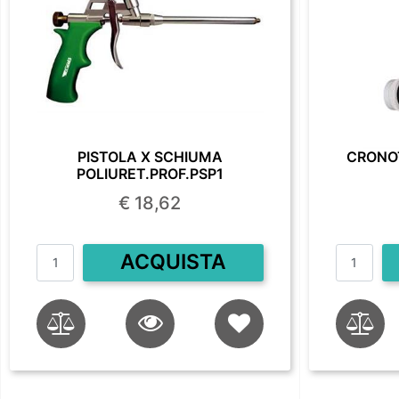
PISTOLA X SCHIUMA
CRONO
POLIURET.PROF.PSP1
€ 18,62
Quantità
ACQUISTA