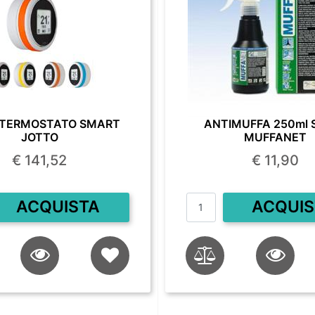
TERMOSTATO SMART
ANTIMUFFA 250ml 
JOTTO
MUFFANET
€ 141,52
€ 11,90
Quantità
Quantità
ACQUISTA
ACQUIS