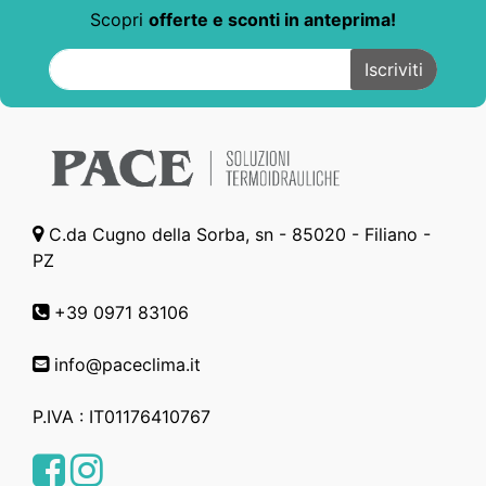
Scopri
offerte e sconti in anteprima!
C.da Cugno della Sorba, sn - 85020 - Filiano -
PZ
+39 0971 83106
info@paceclima.it
P.IVA : IT01176410767
Facebook
Instagram