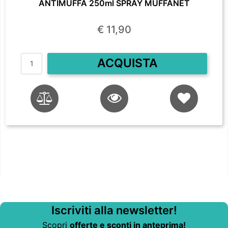
ANTIMUFFA 250ml SPRAY MUFFANET
€ 11,90
Quantità
ACQUISTA
Iscriviti alla newsletter!
Scopri
offerte e sconti in anteprima!