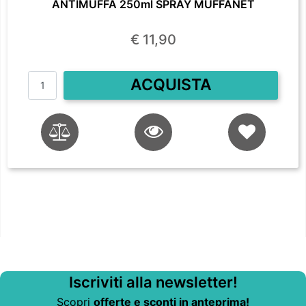
ANTIMUFFA 250ml SPRAY MUFFANET
€ 11,90
Quantità
ACQUISTA
Iscriviti alla newsletter!
Scopri
offerte e sconti in anteprima!