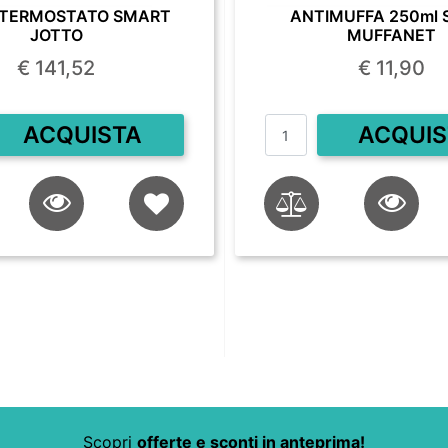
TERMOSTATO SMART
ANTIMUFFA 250ml 
JOTTO
MUFFANET
€ 141,52
€ 11,90
Quantità
Quantità
ACQUISTA
ACQUIS
Scopri
offerte e sconti in anteprima!