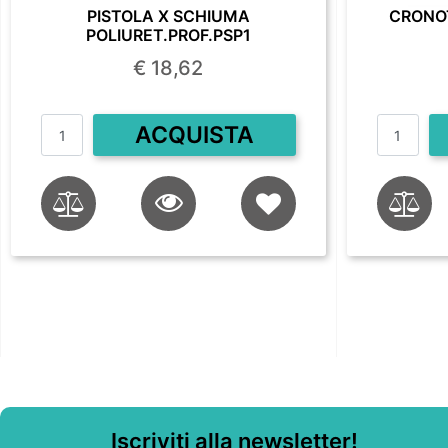
PISTOLA X SCHIUMA
CRONO
POLIURET.PROF.PSP1
€ 18,62
Quantità
ACQUISTA
Iscriviti alla newsletter!