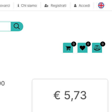
ovarci
Chi siamo
Registrati
Accedi
0
0
0
90
€ 5,73