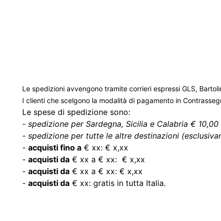
Le spedizioni avvengono tramite corrieri espressi GLS, Bartoli
I clienti che scelgono la modalità di pagamento in Contrasse
Le spese di spedizione sono:
-
spedizione per Sardegna, Sicilia e Calabria € 10,00 
-
spedizione per tutte le altre destinazioni (esclusivam
-
acquisti fino a
€ xx: € x,xx
-
acquisti da
€ xx a € xx: € x,xx
-
acquisti da
€ xx a € xx: € x,xx
-
acquisti da
€ xx: gratis in tutta Italia.