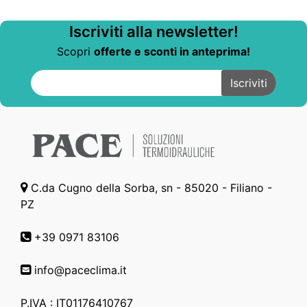
Iscriviti alla newsletter!
Scopri
offerte e sconti in anteprima!
C.da Cugno della Sorba, sn - 85020 - Filiano -
PZ
+39 0971 83106
info@paceclima.it
P.IVA : IT01176410767