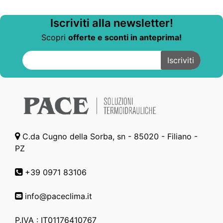
Iscriviti alla newsletter!
Scopri
offerte e sconti in anteprima!
C.da Cugno della Sorba, sn - 85020 - Filiano -
PZ
+39 0971 83106
info@paceclima.it
P.IVA : IT01176410767