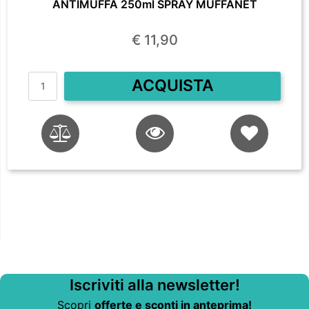
ANTIMUFFA 250ml SPRAY MUFFANET
€ 11,90
Quantità
ACQUISTA
Iscriviti alla newsletter!
Scopri
offerte e sconti in anteprima!