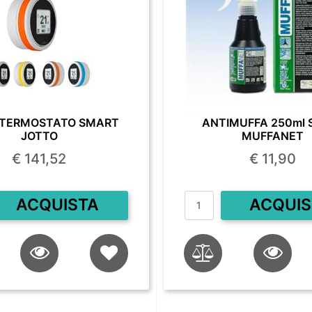
TERMOSTATO SMART
ANTIMUFFA 250ml 
JOTTO
MUFFANET
€ 141,52
€ 11,90
Quantità
Quantità
ACQUISTA
ACQUIS