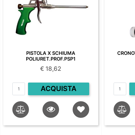
PISTOLA X SCHIUMA
CRONO
POLIURET.PROF.PSP1
€ 18,62
Quantità
ACQUISTA