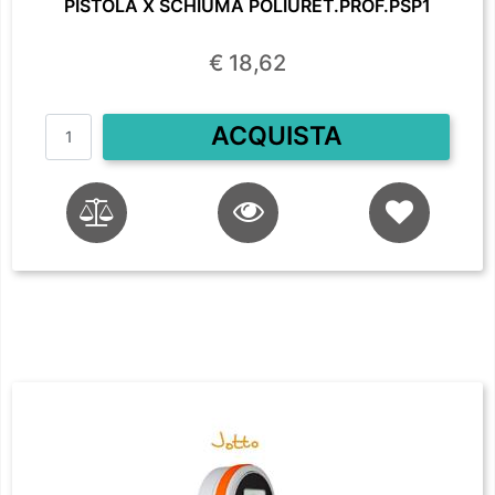
PISTOLA X SCHIUMA POLIURET.PROF.PSP1
€ 18,62
Quantità
ACQUISTA